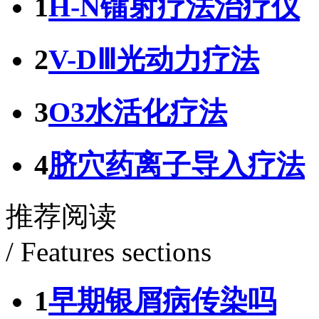
1
H-N镭射疗法治疗仪
2
V-DⅢ光动力疗法
3
O3水活化疗法
4
脐穴药离子导入疗法
推荐阅读
/ Features sections
1
早期银屑病传染吗