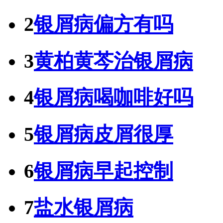
2
银屑病偏方有吗
3
黄柏黄芩治银屑病
4
银屑病喝咖啡好吗
5
银屑病皮屑很厚
6
银屑病早起控制
7
盐水银屑病