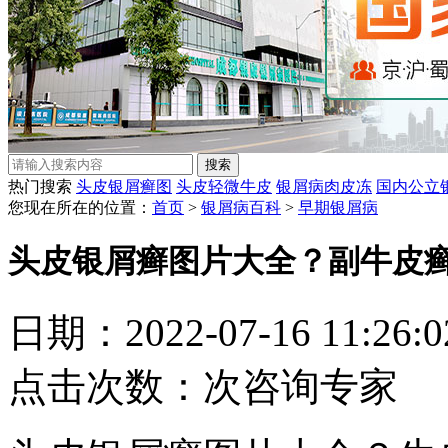
热门搜索
头皮银屑癣图
头皮轻微牛皮
银屑病肉皮冻
国内公立
您现在所在的位置：
首页
>
银屑病百科
>
早期银屑病
头皮银屑癣图片大全？副牛皮
日期：2022-07-16 11:26
点击次数：
次
咨询专家