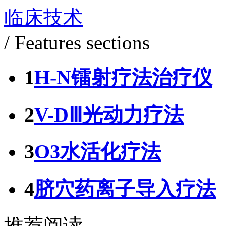
临床技术
/ Features sections
1
H-N镭射疗法治疗仪
2
V-DⅢ光动力疗法
3
O3水活化疗法
4
脐穴药离子导入疗法
推荐阅读