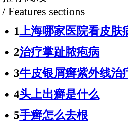
/ Features sections
1
上海哪家医院看皮肤
2
治疗掌趾脓疱病
3
牛皮银屑癣紫外线治
4
头上出癣是什么
5
手癣怎么去根