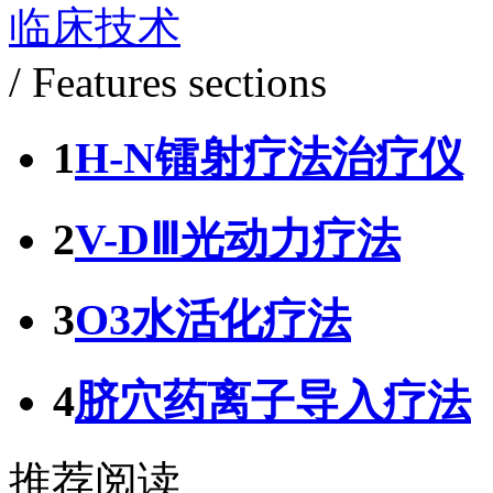
临床技术
/ Features sections
1
H-N镭射疗法治疗仪
2
V-DⅢ光动力疗法
3
O3水活化疗法
4
脐穴药离子导入疗法
推荐阅读