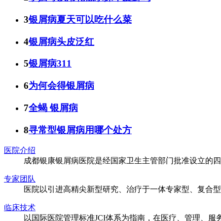
3
银屑病夏天可以吃什么菜
4
银屑病头皮泛红
5
银屑病311
6
为何会得银屑病
7
全蝎 银屑病
8
寻常型银屑病用哪个处方
医院介绍
成都银康银屑病医院是经国家卫生主管部门批准设立的四
专家团队
医院以引进高精尖新型研究、治疗于一体专家型、复合型
临床技术
以国际医院管理标准JCI体系为指南，在医疗、管理、