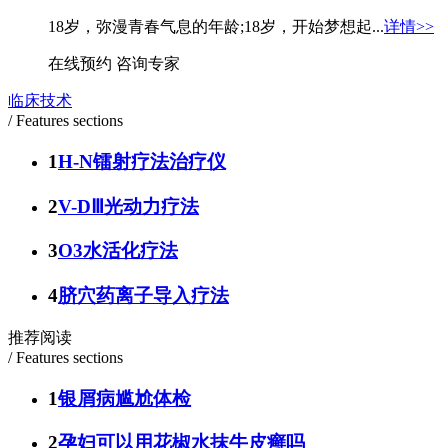
18岁，弥漫青春气息的年龄;18岁，开始梦想起...
详情>>
在线预约
咨询专家
临床技术
/ Features sections
1
H-N镭射疗法治疗仪
2
V-DⅢ光动力疗法
3
O3水活化疗法
4
脐穴药离子导入疗法
推荐阅读
/ Features sections
1
银屑病尴尬体检
2
孕妇可以用花椒水抹牛皮癣吗