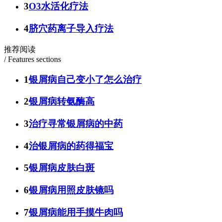
3
O3水活化疗法
4
脐穴药离子导入疗法
推荐阅读
/ Features sections
1
银屑病自己变小了怎么治疗
2
银屑病转氨酶高
3
治疗寻常银屑病的中药
4
治银屑病的药得福宝
5
银屑病皮肤白斑
6
银屑病用照皮肤镜吗
7
银屑病能用手摸牛肉吗