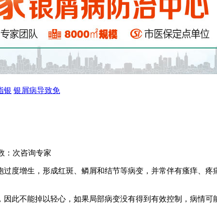
指银
银屑病导致免
数：
次
咨询专家
胞过度增生，形成红斑、鳞屑和结节等病变，并常伴有瘙痒、疼
，因此不能掉以轻心，如果局部病变没有得到有效控制，病情可