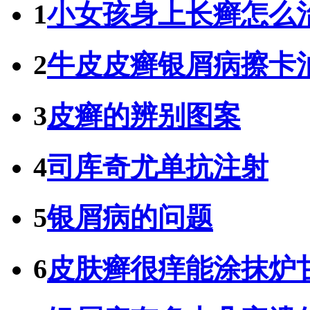
1
小女孩身上长癣怎么
2
牛皮皮癣银屑病擦卡
3
皮癣的辨别图案
4
司库奇尤单抗注射
5
银屑病的问题
6
皮肤癣很痒能涂抹炉