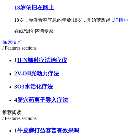
18岁依旧在路上
18岁，弥漫青春气息的年龄;18岁，开始梦想起...
详情>>
在线预约
咨询专家
临床技术
/ Features sections
1
H-N镭射疗法治疗仪
2
V-DⅢ光动力疗法
3
O3水活化疗法
4
脐穴药离子导入疗法
推荐阅读
/ Features sections
1
牛皮癣打益赛普有效果吗