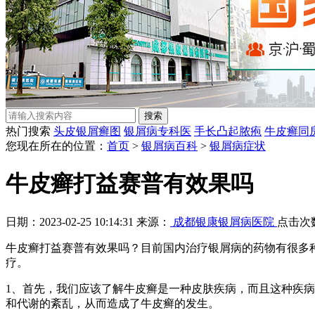
热门搜索
头皮银屑癣图
银屑病专科医
手长凸起脓疱
牛皮癣同
您现在所在的位置：
首页
>
银屑病百科
>
银屑病症状
牛皮癣打益赛普有效果吗
日期：2023-02-25 10:14:31 来源：
成都银康银屑病医院
点击次
牛皮癣打益赛普有效果吗？目前国内治疗银屑病的药物有很多
疗。
1、首先，我们应该了解牛皮癣是一种皮肤疾病，而且这种疾
和代谢的紊乱，从而造成了牛皮癣的发生。