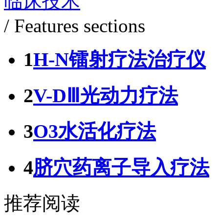
临床技术
/ Features sections
1
H-N镭射疗法治疗仪
2
V-DⅢ光动力疗法
3
O3水活化疗法
4
脐穴药离子导入疗法
推荐阅读