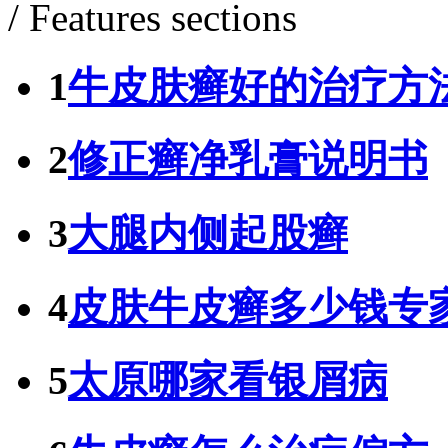
/ Features sections
1
牛皮肤癣好的治疗方
2
修正癣净乳膏说明书
3
大腿内侧起股癣
4
皮肤牛皮癣多少钱专
5
太原哪家看银屑病