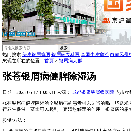
热门搜索
头皮银屑癣图
银屑病专科医
全国牛皮癣治
白癜风是
您现在所在的位置：
首页
>
银屑病人群
张苍银屑病健脾除湿汤
日期：2023-05-17 10:05:31 来源：
成都银康银屑病医院
点击次
张苍银屑病健脾除湿汤？银屑病的患者可以适当的喝一些薏米
行养生保健，薏米可以起到一定清热解毒的作用，银屑病的患
步骤/方法：
1、银屑病的症状是非常明显的，可以选择使用中药治疗的方