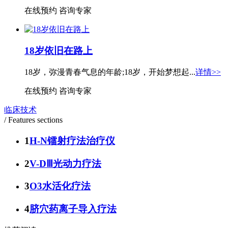
在线预约
咨询专家
18岁依旧在路上
18岁，弥漫青春气息的年龄;18岁，开始梦想起...
详情>>
在线预约
咨询专家
临床技术
/ Features sections
1
H-N镭射疗法治疗仪
2
V-DⅢ光动力疗法
3
O3水活化疗法
4
脐穴药离子导入疗法