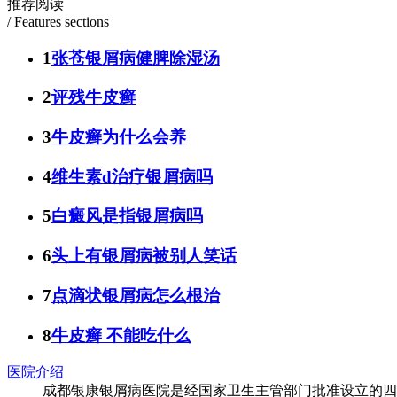
推荐阅读
/ Features sections
1
张苍银屑病健脾除湿汤
2
评残牛皮癣
3
牛皮癣为什么会养
4
维生素d治疗银屑病吗
5
白癜风是指银屑病吗
6
头上有银屑病被别人笑话
7
点滴状银屑病怎么根治
8
牛皮癣 不能吃什么
医院介绍
成都银康银屑病医院是经国家卫生主管部门批准设立的四