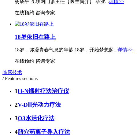
杨成平 互联网门诊主任【医生简介】 毕业...
详情>>
在线预约
咨询专家
18岁依旧在路上
18岁，弥漫青春气息的年龄;18岁，开始梦想起...
详情>>
在线预约
咨询专家
临床技术
/ Features sections
1
H-N镭射疗法治疗仪
2
V-DⅢ光动力疗法
3
O3水活化疗法
4
脐穴药离子导入疗法