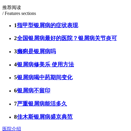
推荐阅读
/ Features sections
1
指甲型银屑病的症状表现
2
全国银屑病最好的医院？银屑病关节炎可
3
癞痢是银屑病吗
4
银屑病修美乐 使用方法
5
银屑病喝中药期间变化
6
银屑病不留印
7
严重银屑病能活多久
8
佳木斯银屑病盛京典范
医院介绍