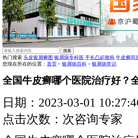
热门搜索
头皮银屑癣图
银屑病专科医
手长凸起脓疱
牛皮癣同
您现在所在的位置：
首页
>
银屑病百科
>
银屑病常识
全国牛皮癣哪个医院治疗好？
日期：2023-03-01 10:27
点击次数：
次
咨询专家