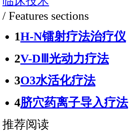
临床技术
/ Features sections
1
H-N镭射疗法治疗仪
2
V-DⅢ光动力疗法
3
O3水活化疗法
4
脐穴药离子导入疗法
推荐阅读