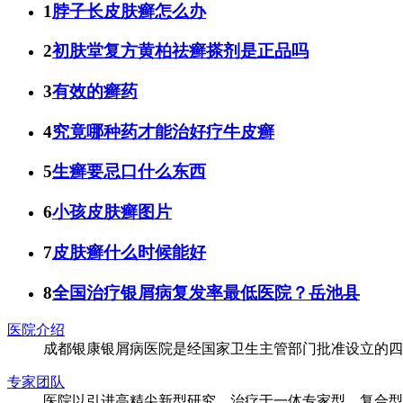
1
脖子长皮肤癣怎么办
2
初肤堂复方黄柏祛癣搽剂是正品吗
3
有效的癣药
4
究竟哪种药才能治好疗牛皮癣
5
生癣要忌口什么东西
6
小孩皮肤癣图片
7
皮肤癣什么时候能好
8
全国治疗银屑病复发率最低医院？岳池县
医院介绍
成都银康银屑病医院是经国家卫生主管部门批准设立的四
专家团队
医院以引进高精尖新型研究、治疗于一体专家型、复合型