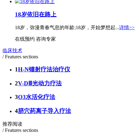
18岁依旧在路上
18岁，弥漫青春气息的年龄;18岁，开始梦想起...
详情>>
在线预约
咨询专家
临床技术
/ Features sections
1
H-N镭射疗法治疗仪
2
V-DⅢ光动力疗法
3
O3水活化疗法
4
脐穴药离子导入疗法
推荐阅读
/ Features sections