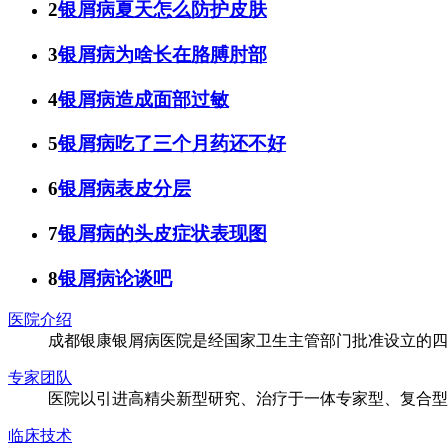
2
银屑病夏天怎么防护皮肤
3
银屑病为啥长在胳膊肘部
4
银屑病造成面部过敏
5
银屑病吃了三个月药还不好
6
银屑病表皮分层
7
银屑病的头皮症状表现图
8
银屑病论谈吧
医院介绍
成都银康银屑病医院是经国家卫生主管部门批准设立的四
专家团队
医院以引进高精尖新型研究、治疗于一体专家型、复合型
临床技术