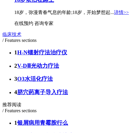
18岁，弥漫青春气息的年龄;18岁，开始梦想起...
详情>>
在线预约
咨询专家
临床技术
/ Features sections
1
H-N镭射疗法治疗仪
2
V-DⅢ光动力疗法
3
O3水活化疗法
4
脐穴药离子导入疗法
推荐阅读
/ Features sections
1
银屑病用青霉胺行么