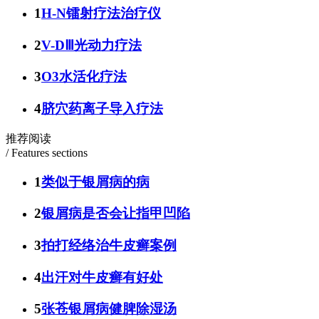
1
H-N镭射疗法治疗仪
2
V-DⅢ光动力疗法
3
O3水活化疗法
4
脐穴药离子导入疗法
推荐阅读
/ Features sections
1
类似于银屑病的病
2
银屑病是否会让指甲凹陷
3
拍打经络治牛皮癣案例
4
出汗对牛皮癣有好处
5
张苍银屑病健脾除湿汤