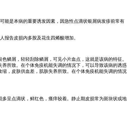
染可能是本病的重要诱发因素，因急性点滴状银屑病发疹前常有
有人报告皮损内多胺及花生四烯酸增加。
银色鳞屑，轻轻刮除鳞屑，可见小片血点，这就是该病的特征。
失养所致。在个体免疫机能失调的情况下，可以导致该病的诱惑
收缩，皮肤供血差，肌肤失养所致。在个体免疫机能失调的情况
损多呈点滴状，鲜红色，瘙痒较着。静止期皮损常为斑块状或地