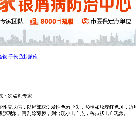
指银
手长凸起脓疱
数：
次
咨询专家
症性皮肤病，以局部或泛发性色素脱失，形状如玫瑰红色斑，边
薄膜现象。再刮除薄膜，则出现小出血点，称点状出血现象。