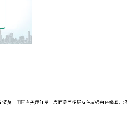
界清楚，周围有炎症红晕，表面覆盖多层灰色或银白色鳞屑。轻