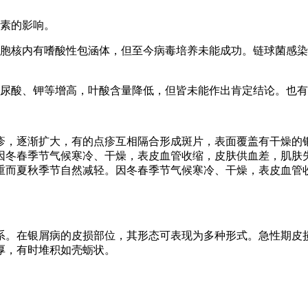
因素的影响。
细胞核内有嗜酸性包涵体，但至今病毒培养未能成功。链球菌感
、尿酸、钾等增高，叶酸含量降低，但皆未能作出肯定结论。也
疹，逐渐扩大，有的点疹互相隔合形成斑片，表面覆盖有干燥的
因冬春季节气候寒冷、干燥，表皮血管收缩，皮肤供血差，肌肤
重而夏秋季节自然减轻。因冬春季节气候寒冷、干燥，表皮血管
系。在银屑病的皮损部位，其形态可表现为多种形式。急性期皮
厚，有时堆积如壳蛎状。