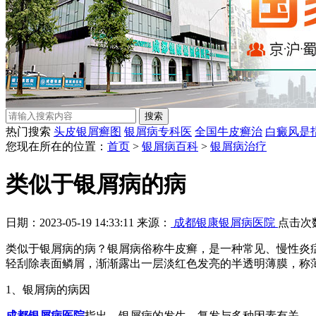
热门搜索
头皮银屑癣图
银屑病专科医
全国牛皮癣治
白癜风是
您现在所在的位置：
首页
>
银屑病百科
>
银屑病治疗
类似于银屑病的病
日期：2023-05-19 14:33:11 来源：
成都银康银屑病医院
点击次
类似于银屑病的病？银屑病俗称牛皮癣，是一种常见、慢性炎
轻刮除表面鳞屑，渐渐露出一层淡红色发亮的半透明薄膜，称
1、银屑病的病因
成都银屑病医院
指出，银屑病的发生、复发与多种因素有关。