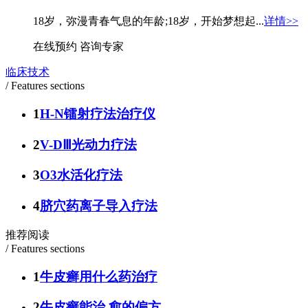
18岁，弥漫青春气息的年龄;18岁，开始梦想起...
详情>>
在线预约
咨询专家
临床技术
/ Features sections
1
H-N镭射疗法治疗仪
2
V-DⅢ光动力疗法
3
O3水活化疗法
4
脐穴药离子导入疗法
推荐阅读
/ Features sections
1
牛皮癣用什么药治疗
2
牛皮癣能治 愈的偏方