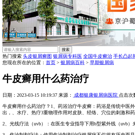
热门搜索
头皮银屑癣图
银屑病专科医
全国牛皮癣治
手长凸起
您现在所在的位置：
首页
>
银屑病百科
>
早期银屑病
牛皮癣用什么药治疗
日期：2023-03-15 10:19:37 来源：
成都银康银屑病医院
点击次
牛皮癣用什么药治疗？1、药浴治疗牛皮癣：药浴是传统中医
出，、水疗、热疗3重物理作用对皮肤、经络、穴位的刺激和
2、光线疗法（uvb）：在医生专业指导下用b型紫外线（uv
3、焦油制剂疗法：使用焦油制剂治疗银屑病不仅很有历史而且