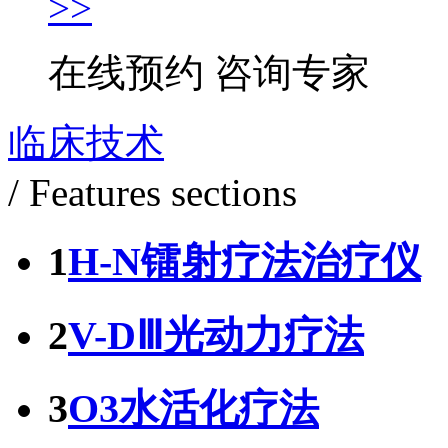
>>
在线预约
咨询专家
临床技术
/ Features sections
1
H-N镭射疗法治疗仪
2
V-DⅢ光动力疗法
3
O3水活化疗法