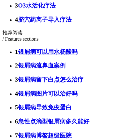
3
O3水活化疗法
4
脐穴药离子导入疗法
推荐阅读
/ Features sections
1
银屑病可以用水杨酸吗
2
银屑病流鼻血案例
3
银屑病留下白点怎么治疗
4
银屑病图片可以治好吗
5
银屑病导致免疫蛋白
6
急性点滴型银屑病多久能好
7
银屑病博鳌超级医院