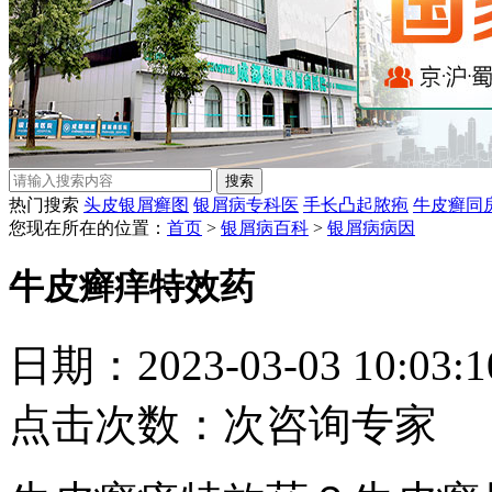
热门搜索
头皮银屑癣图
银屑病专科医
手长凸起脓疱
牛皮癣同
您现在所在的位置：
首页
>
银屑病百科
>
银屑病病因
牛皮癣痒特效药
日期：2023-03-03 10:03
点击次数：
次
咨询专家