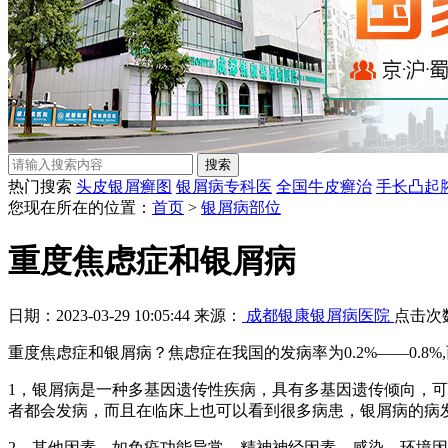
热门搜索
头皮银屑癣图
银屑病专科医
全国牛皮癣治
手长凸起
您现在所在的位置：
首页
>
银屑病部位
重度焦虑症和银屑病
日期：2023-03-29 10:05:44 来源：
成都银康银屑病医院
点击次
重度焦虑症和银屑病？焦虑症在我国的发病率为0.2%——0.
1，银屑病是一种多基因遗传性疾病，具有多基因遗传倾向，
者都会发病，而且在临床上也可以看到很多病患，银屑病的病
2，其他因素，如免疫功能异常、精神神经因素、感染、环境