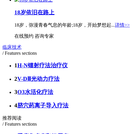
18岁依旧在路上
18岁，弥漫青春气息的年龄;18岁，开始梦想起...
详情>>
在线预约
咨询专家
临床技术
/ Features sections
1
H-N镭射疗法治疗仪
2
V-DⅢ光动力疗法
3
O3水活化疗法
4
脐穴药离子导入疗法
推荐阅读
/ Features sections