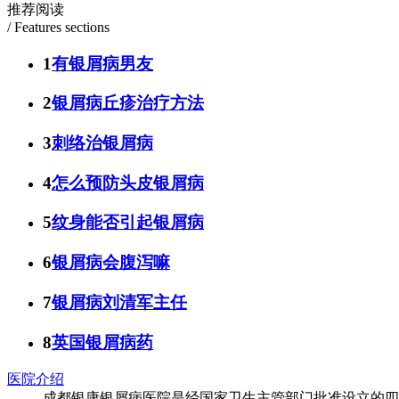
推荐阅读
/ Features sections
1
有银屑病男友
2
银屑病丘疹治疗方法
3
刺络治银屑病
4
怎么预防头皮银屑病
5
纹身能否引起银屑病
6
银屑病会腹泻嘛
7
银屑病刘清军主任
8
英国银屑病药
医院介绍
成都银康银屑病医院是经国家卫生主管部门批准设立的四