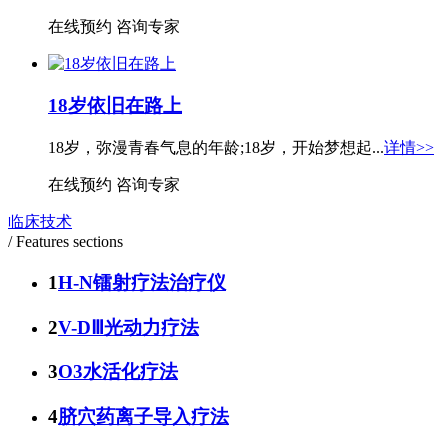
在线预约
咨询专家
18岁依旧在路上
18岁，弥漫青春气息的年龄;18岁，开始梦想起...
详情>>
在线预约
咨询专家
临床技术
/ Features sections
1
H-N镭射疗法治疗仪
2
V-DⅢ光动力疗法
3
O3水活化疗法
4
脐穴药离子导入疗法