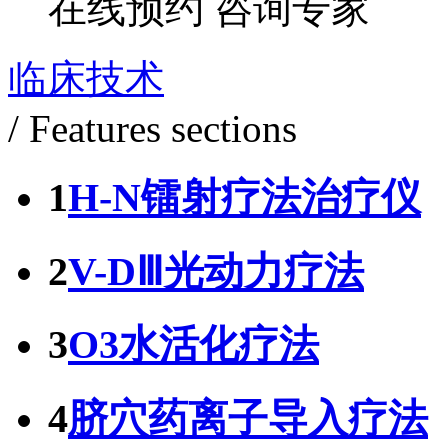
在线预约
咨询专家
临床技术
/ Features sections
1
H-N镭射疗法治疗仪
2
V-DⅢ光动力疗法
3
O3水活化疗法
4
脐穴药离子导入疗法