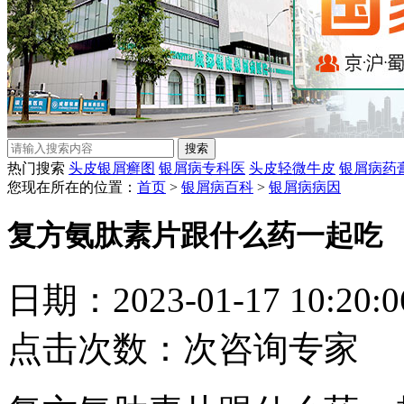
热门搜索
头皮银屑癣图
银屑病专科医
头皮轻微牛皮
银屑病药
您现在所在的位置：
首页
>
银屑病百科
>
银屑病病因
复方氨肽素片跟什么药一起吃
日期：2023-01-17 10:20
点击次数：
次
咨询专家