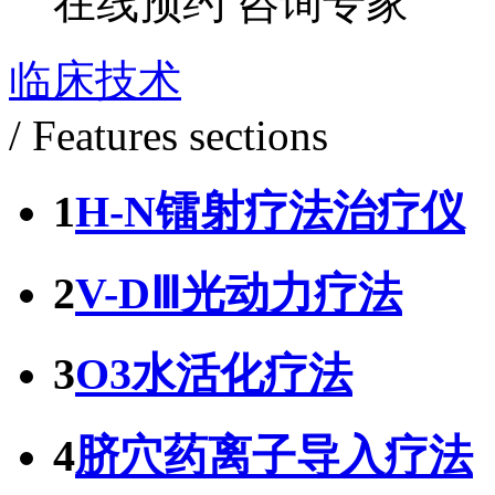
在线预约
咨询专家
临床技术
/ Features sections
1
H-N镭射疗法治疗仪
2
V-DⅢ光动力疗法
3
O3水活化疗法
4
脐穴药离子导入疗法