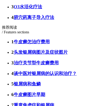
3
O3水活化疗法
4
脐穴药离子导入疗法
推荐阅读
/ Features sections
1
牛皮癣怎治疗费用
2
头发银屑病图片及症状图片
3
治疗关节型牛皮癣费用
4
谈中医对银屑病的认识和治疗？
5
银屑病和鱼鳞
6
牛皮癣图片早期
7
重度焦虑症和银屑病